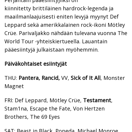
Perjantain pääesiintyjiiksi on
kiinnitetty brittiläinen hardrock-legenda ja
maailmanlaajuisesti eniten levyjä myynyt Def
Leppard sekä amerikkalainen rock-ikoni Mötley
Crüe. Parivaljakko nähdään tulevana vuonna The
World Tour -yhteiskiertueella. Lauantain
pääesiintyjä julkaistaan myöhemmin.
Pä
iväkohtaiset esiintyjät
THU:
Pantera, Rancid,
VV,
Sick of It All
, Monster
Magnet
FRI: Def Leppard, Mötley Crüe,
Testament
,
Stam1na, Escape the Fate, Von Hertzen
Brothers, The 69 Eyes
SAT: Beast in Black, Popeda, Michael Monroe