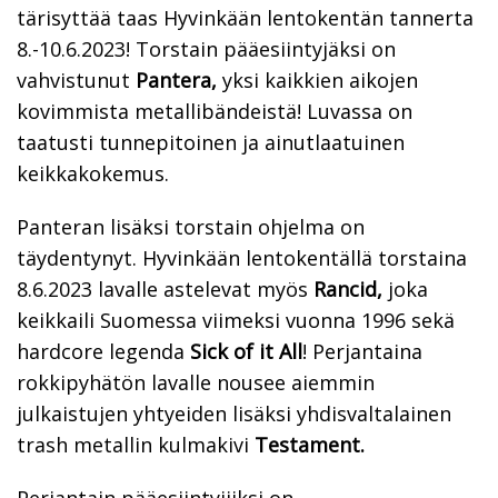
tärisyttää taas Hyvinkään lentokentän tannerta
8.-10.6.2023! Torstain pääesiintyjäksi on
vahvistunut
Pantera,
yksi kaikkien aikojen
kovimmista metallibändeistä! Luvassa on
taatusti tunnepitoinen ja ainutlaatuinen
keikkakokemus.
Panteran lisäksi torstain ohjelma on
täydentynyt. Hyvinkään lentokentällä torstaina
8.6.2023 lavalle astelevat myös
Rancid,
joka
keikkaili Suomessa viimeksi vuonna 1996 sekä
hardcore legenda
Sick of it All
! Perjantaina
rokkipyhätön lavalle nousee aiemmin
julkaistujen yhtyeiden lisäksi yhdisvaltalainen
trash metallin kulmakivi
Testament.