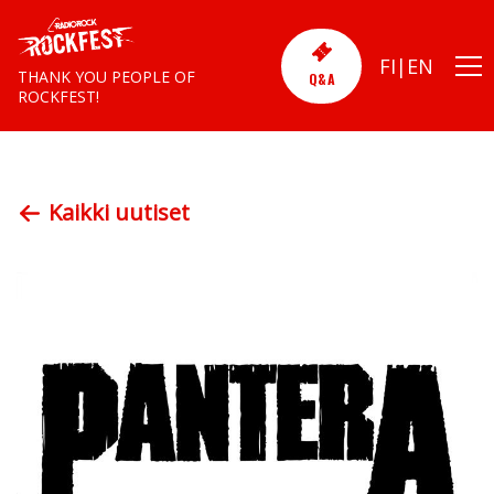
FI
EN
THANK YOU PEOPLE OF
Q&A
ROCKFEST!
Kaikki uutiset