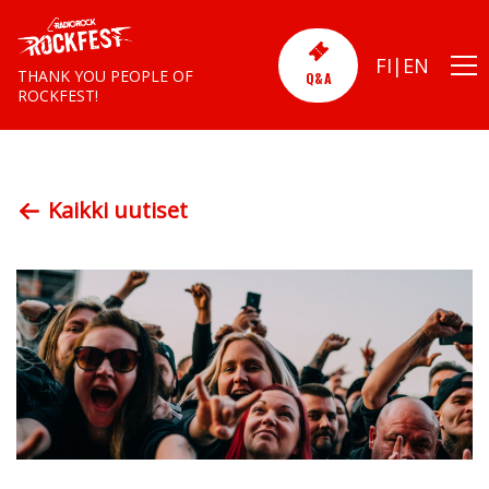
FI
EN
THANK YOU PEOPLE OF
Q&A
ROCKFEST!
Kaikki uutiset