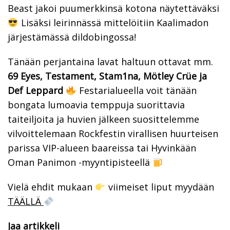
Beast jakoi puumerkkinsä kotona näytettäväksi
Lisäksi leirinnässä mittelöitiin Kaalimadon
järjestämässä dildobingossa!
Tänään perjantaina lavat haltuun ottavat mm.
69 Eyes, Testament, Stam1na, Mötley Crüe ja
Def Leppard
Festarialueella voit tänään
bongata lumoavia temppuja suorittavia
taiteiljoita ja huvien jälkeen suosittelemme
vilvoittelemaan Rockfestin virallisen huurteisen
parissa VIP-alueen baareissa tai Hyvinkään
Oman Panimon -myyntipisteellä
Vielä ehdit mukaan
viimeiset liput myydään
TÄÄLLÄ
Jaa artikkeli