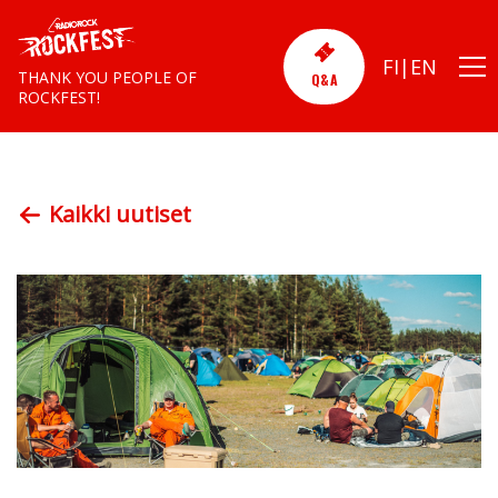
FI
EN
THANK YOU PEOPLE OF
Q&A
ROCKFEST!
Kaikki uutiset