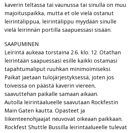
kaverin teltassa tai vaunussa tai sinulla on muu
majoituspaikka, mutta et ole vielä ostanut
leirintälippua, leirintälippu myydään sinulle
vielä leirinnän portilla saapuessasi sisään.
SAAPUMINEN
Leirintä aukeaa torstaina 2.6. klo. 12. Otathan
leirintään saapuessasi esille kaikki ostamasi
tapahtumaliput ruuhkan minimoimiseksi.
Paikat jaetaan tulojärjestyksessä, joten jos
toiveissa on päästä kaverin viereen,
saavuttehan paikalle samaan aikaan.
Autolla leirintäalueelle saavutaan Rockfestin
Main Gaten kautta. Opasteet ja
liikenteenohjaajat neuvovat oikeaan paikkaan.
Rockfest Shuttle Bussilla leirintäalueelle tulevat